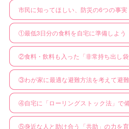
市民に知ってほしい、防災の6つの事実
①最低3日分の食料を自宅に準備しよう
②食料・飲料も入った「非常持ち出し
③わが家に最適な避難方法を考えて避
④自宅に「ローリングストック法」で
⑤身近な人と助け合う「共助」の力を