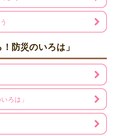
よう
ら！防災のいろは」
のいろは」