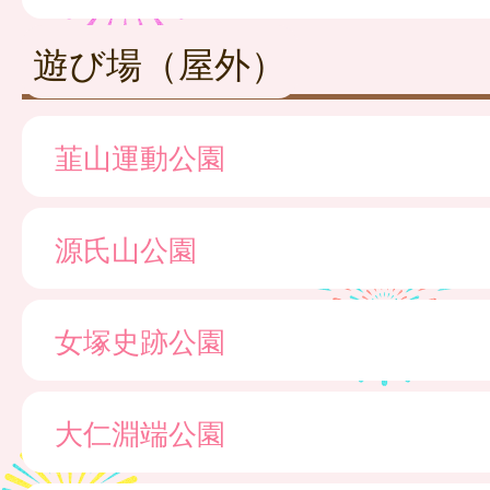
遊び場（屋外）
韮山運動公園
源氏山公園
女塚史跡公園
大仁淵端公園