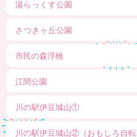
湯らっくす公園
さつきヶ丘公園
市民の森浮橋
江間公園
川の駅伊豆城山①
川の駅伊豆城山②（おもしろ自転