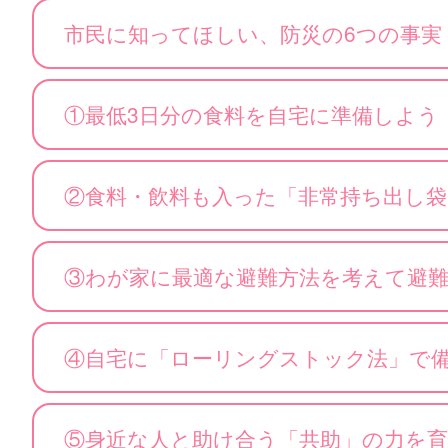
市民に知ってほしい、防災の6つの事実
①最低3日分の食料を自宅に準備しよう
②食料・飲料も入った「非常持ち出し
③わが家に最適な避難方法を考えて避
④自宅に「ローリングストック法」で
⑤身近な人と助け合う「共助」の力を