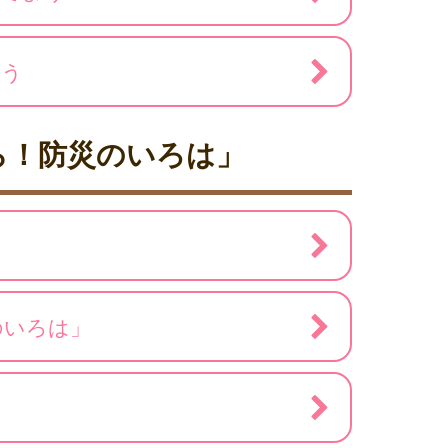
よう
ら！防災のいろは」
のいろは」