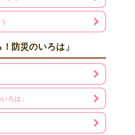
よう
ら！防災のいろは」
のいろは」