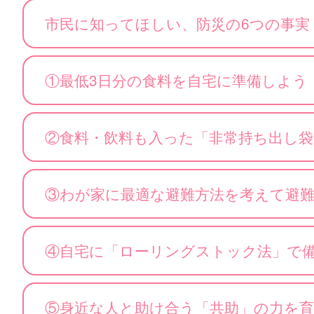
市民に知ってほしい、防災の6つの事実
①最低3日分の食料を自宅に準備しよう
②食料・飲料も入った「非常持ち出し
③わが家に最適な避難方法を考えて避
④自宅に「ローリングストック法」で
⑤身近な人と助け合う「共助」の力を