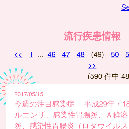
Se
流行疾患情報
<<
1
...
46
47
48
(49)
50
>>
(590 件中 48
2017/05/15
今週の注目感染症 平成29年・1
ルエンザ、感染性胃腸炎、Ａ群溶
炎、感染性胃腸炎（ロタウイルス