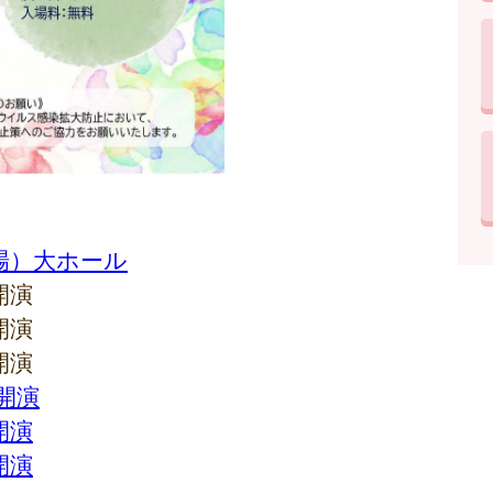
場）大ホール
開演
開演
開演
時開演
開演
開演