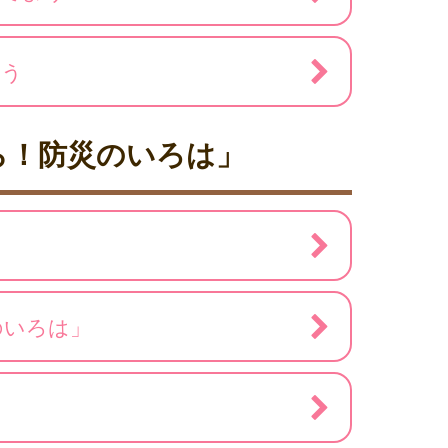
よう
ら！防災のいろは」
のいろは」