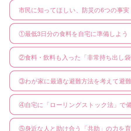
市民に知ってほしい、防災の6つの事実
①最低3日分の食料を自宅に準備しよう
②食料・飲料も入った「非常持ち出し
③わが家に最適な避難方法を考えて避
④自宅に「ローリングストック法」で
⑤身近な人と助け合う「共助」の力を