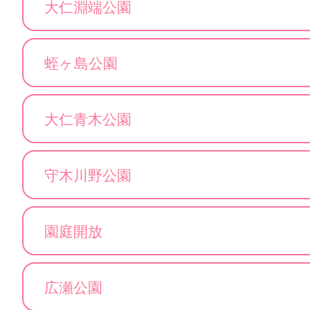
大仁淵端公園
蛭ヶ島公園
大仁青木公園
守木川野公園
園庭開放
広瀬公園