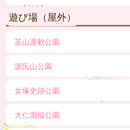
遊び場（屋外）
韮山運動公園
源氏山公園
女塚史跡公園
大仁淵端公園