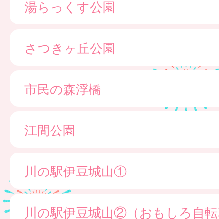
湯らっくす公園
さつきヶ丘公園
市民の森浮橋
江間公園
川の駅伊豆城山①
川の駅伊豆城山②（おもしろ自転