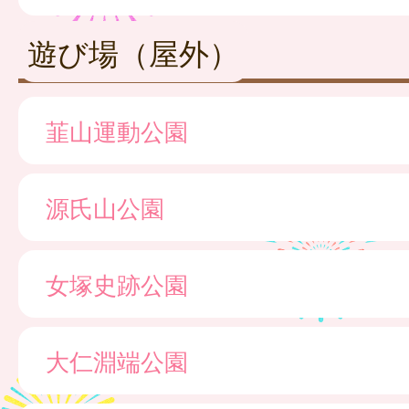
遊び場（屋外）
韮山運動公園
源氏山公園
女塚史跡公園
大仁淵端公園