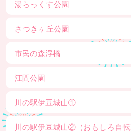
湯らっくす公園
さつきヶ丘公園
市民の森浮橋
江間公園
川の駅伊豆城山①
川の駅伊豆城山②（おもしろ自転