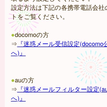
設定方法は下記の各携帯電話会社
トをご覧ください。
●
docomoの方
⇒
『迷惑メール受信設定(docom
へ)』
●
auの方
⇒
『迷惑メールフィルター設定(a
へ)』