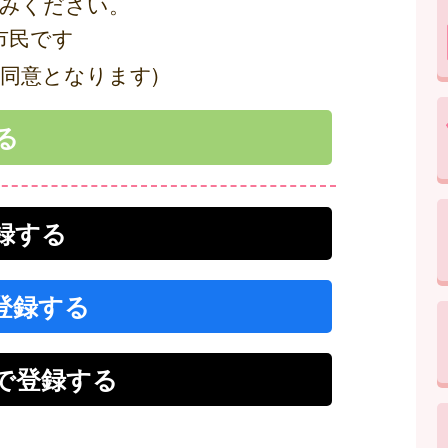
みください。
市民です
同意となります)
登録する
で登録する
r）で登録する