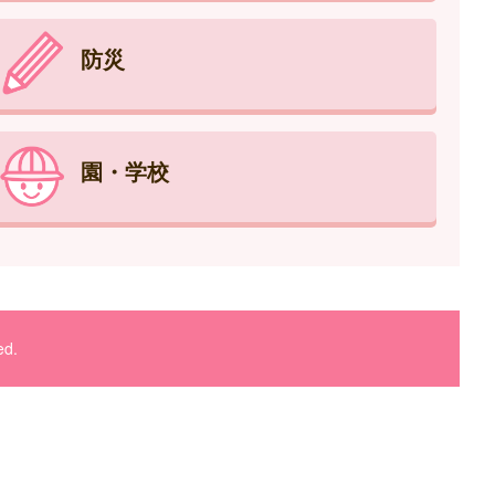
防災
園・学校
ed.