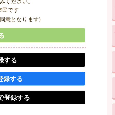
みください。
市民です
同意となります)
登録する
で登録する
r）で登録する