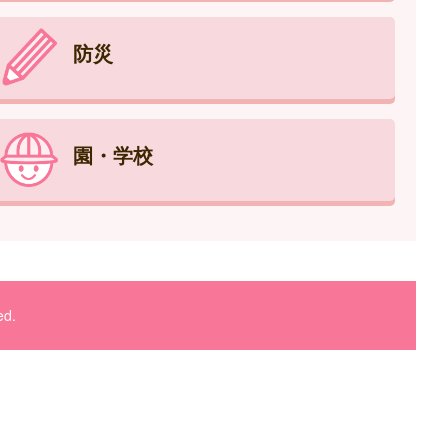
防災
園・学校
ed.