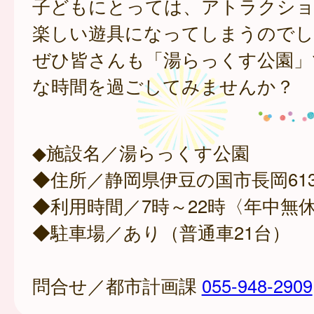
子どもにとっては、アトラクシ
楽しい遊具になってしまうのでし
ぜひ皆さんも「湯らっくす公園」
な時間を過ごしてみませんか？
◆施設名／湯らっくす公園
◆住所／静岡県伊豆の国市長岡613
◆利用時間／7時～22時〈年中無
◆駐車場／あり（普通車21台）
問合せ／都市計画課
055-948-2909