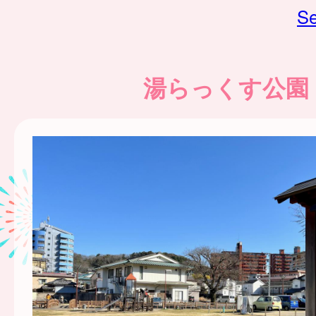
Se
湯らっくす公園