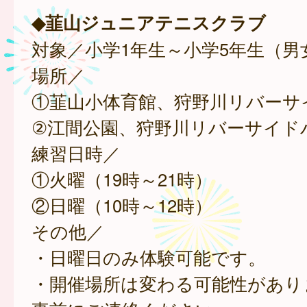
◆韮山ジュニアテニスクラブ
対象／小学1年生～小学5年生（男
場所／
①韮山小体育館、狩野川リバーサ
②江間公園、狩野川リバーサイド
練習日時／
①火曜（19時～21時）
②日曜（10時～12時）
その他／
・日曜日のみ体験可能です。
・開催場所は変わる可能性があり