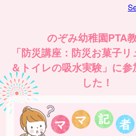
Se
のぞみ幼稚園PTA
「防災講座：防災お菓子リ
＆トイレの吸水実験」に参
した！