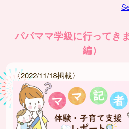
Se
パパママ学級に行ってき
編）
〈2022/11/18掲載〉