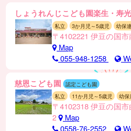
しょうれんじこども園楽生・寿
私立
3か月児～5歳児
幼保
〒4102221 伊豆の国市
Map
055-948-1258
W
慈恩こども園
認定こども園
私立
11か月児～5歳児
幼保
〒4102318 伊豆の国市
2
Map
0558-76-2552
W