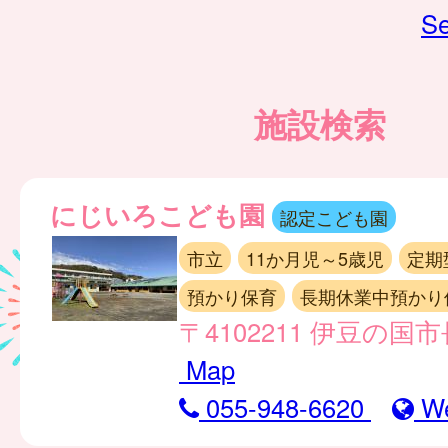
Se
施設検索
にじいろこども園
認定こども園
市立
11か月児～5歳児
定期
預かり保育
長期休業中預かり
〒4102211 伊豆の国市
Map
055-948-6620
W