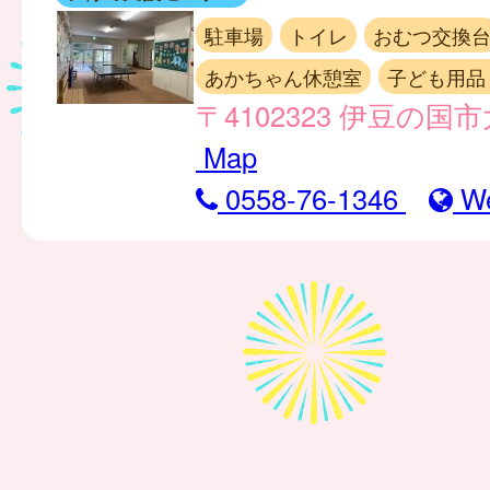
駐車場
トイレ
おむつ交換
あかちゃん休憩室
子ども用品
〒4102323 伊豆の国市
Map
0558-76-1346
W