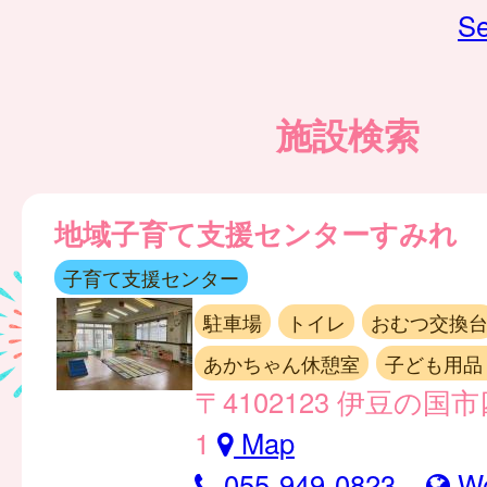
Se
施設検索
地域子育て支援センターすみれ
子育て支援センター
駐車場
トイレ
おむつ交換
あかちゃん休憩室
子ども用品
〒4102123 伊豆の国市
1
Map
055-949-0823
W