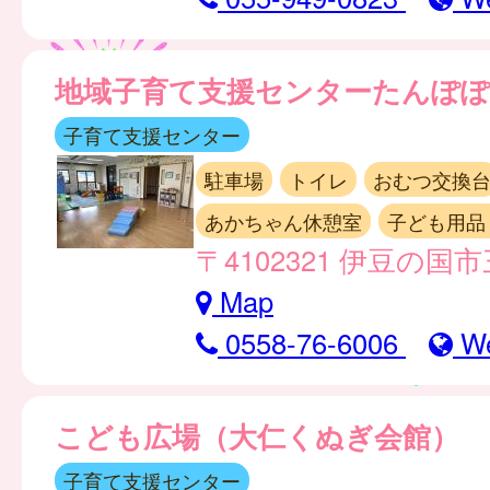
地域子育て支援センターたんぽぽ
子育て支援センター
駐車場
トイレ
おむつ交換
あかちゃん休憩室
子ども用品
〒4102321 伊豆の国市
Map
0558-76-6006
W
こども広場（大仁くぬぎ会館）
子育て支援センター