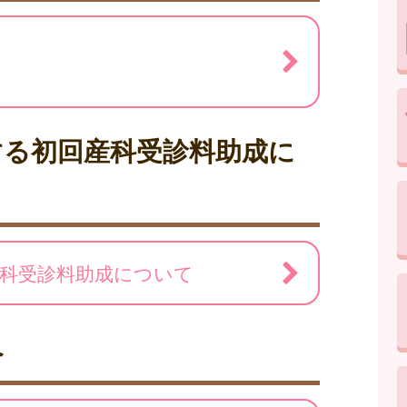
する初回産科受診料助成に
科受診料助成について
へ