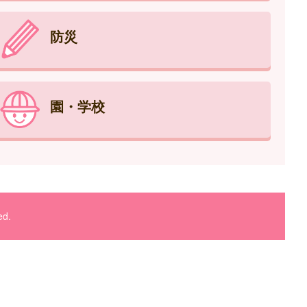
防災
園・学校
ed.