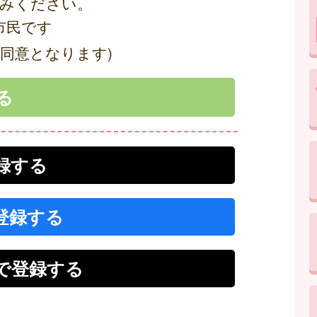
みください。
市民です
同意となります)
登録する
で登録する
r）で登録する