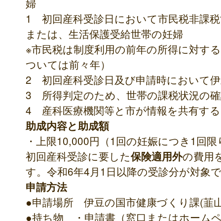
婦
1 初回産科受診日において市民税非課
または、生活保護受給世帯の妊婦
※市民税は制度利用の前年の所得に対する
ついては前々年）
2 初回産科受診日及び申請時において
3 所得判定のため、世帯の課税状況の
4 産科医療機関等と市が情報を共有す
助成内容と助成額
・上限10,000円（1回の妊娠につき1回限
初回産科受診に要した
の費用
保険適用外
す。令和6年4月1日以降の受診分が対象
申請方法
●申請場所 伊豆の国市健康づくり課(韮
●持ち物 ・申請書（窓口またはホーム