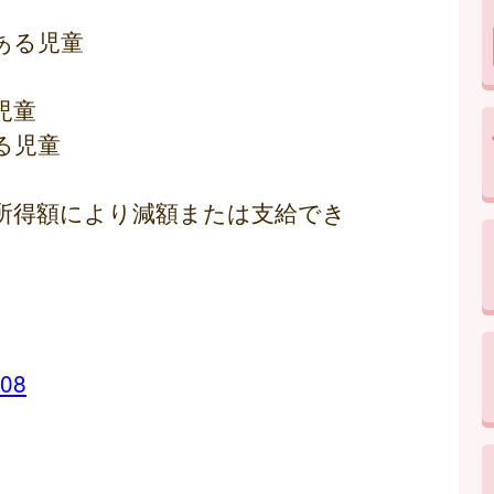
ある児童
児童
る児童
所得額により減額または支給でき
008