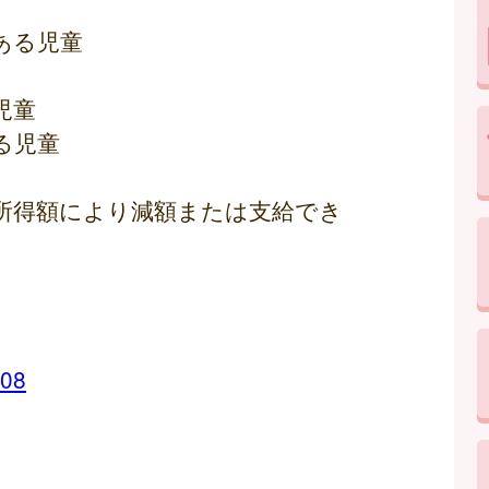
ある児童
児童
る児童
所得額により減額または支給でき
008