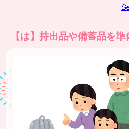
Se
【は】持出品や備蓄品を準