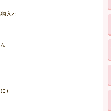
汚物入れ
びん
時に）