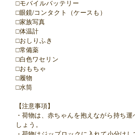
□モバイルバッテリー
□眼鏡/コンタクト（ケースも）
□家族写真
□体温計
□おしりふき
□常備薬
□白色ワセリン
□おもちゃ
□履物
□水筒
【注意事項】
・荷物は、赤ちゃんを抱えながら持ち運
しょう。
・荷物はジップロックに入れて小分けし