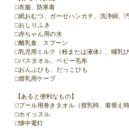
□衣服、防寒着
□紙おむつ、ガーゼハンカチ、洗浄綿、
□おしりふき
□赤ちゃん用の水
□離乳食、スプーン
□乳児用ミルク（粉または液体）、哺乳
□バスタオル、ベビー毛布
□おんぶひも、だっこひも
□授乳用ケープ
【あると便利なもの】
□プール用巻きタオル（授乳時、着替え
□ホイッスル
□懐中電灯