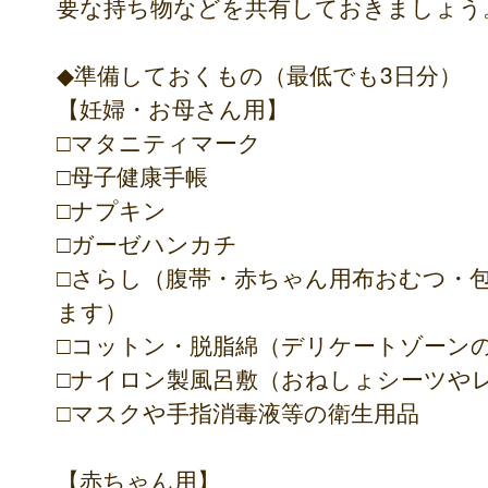
要な持ち物などを共有しておきましょう
◆準備しておくもの（最低でも3日分）
【妊婦・お母さん用】
□マタニティマーク
□母子健康手帳
□ナプキン
□ガーゼハンカチ
□さらし（腹帯・赤ちゃん用布おむつ・
ます）
□コットン・脱脂綿（デリケートゾーン
□ナイロン製風呂敷（おねしょシーツや
□マスクや手指消毒液等の衛生用品
【赤ちゃん用】