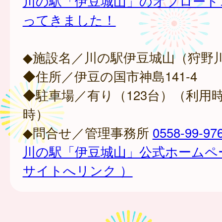
川の駅「伊豆城山」のオフロード
ってきました！
◆施設名／川の駅伊豆城山（狩野
◆住所／伊豆の国市神島141-4
◆駐車場／有り（123台）（利用時
時）
◆問合せ／管理事務所
0558-99-97
川の駅「伊豆城山」公式ホームペ
サイトへリンク ）