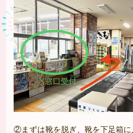
②まずは靴を脱ぎ、靴を下足箱に