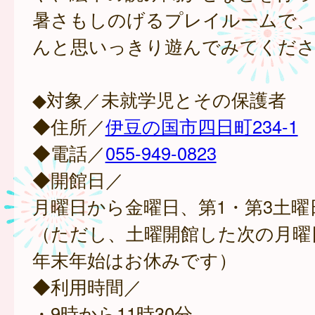
暑さもしのげるプレイルームで、
んと思いっきり遊んでみてくだ
◆対象／未就学児とその保護者
◆住所／
伊豆の国市四日町234-1
◆電話／
055-949-0823
◆開館日／
月曜日から金曜日、第1・第3土曜
（ただし、土曜開館した次の月曜
年末年始はお休みです）
◆利用時間／
・9時から11時30分