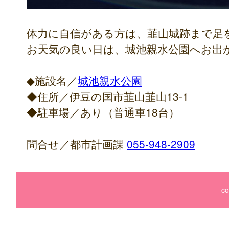
体力に自信がある方は、韮山城跡まで足
お天気の良い日は、城池親水公園へお出
◆施設名／
城池親水公園
◆住所／伊豆の国市韮山韮山13-1
◆駐車場／あり（普通車18台）
問合せ／都市計画課
055-948-2909
co