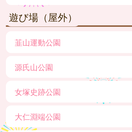
遊び場（屋外）
韮山運動公園
源氏山公園
女塚史跡公園
大仁淵端公園