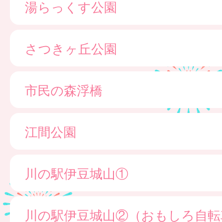
湯らっくす公園
さつきヶ丘公園
市民の森浮橋
江間公園
川の駅伊豆城山①
川の駅伊豆城山②（おもしろ自転