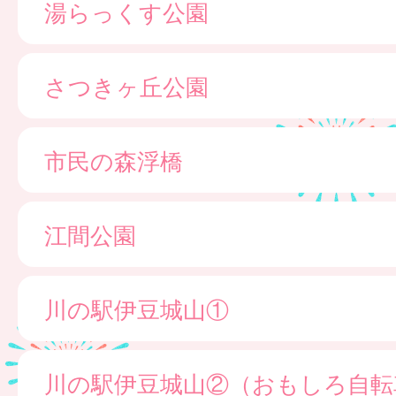
湯らっくす公園
さつきヶ丘公園
市民の森浮橋
江間公園
川の駅伊豆城山①
川の駅伊豆城山②（おもしろ自転