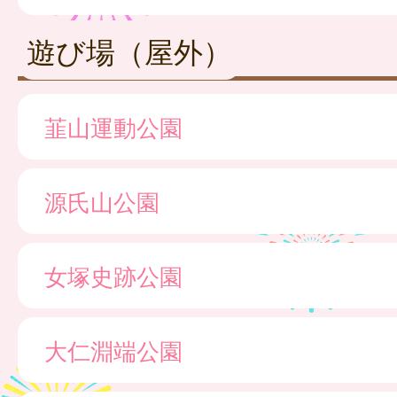
遊び場（屋外）
韮山運動公園
源氏山公園
女塚史跡公園
大仁淵端公園