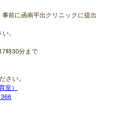
、事前に函南平出クリニックに提出
さい。
7時30分まで
ください。
育室）
1366