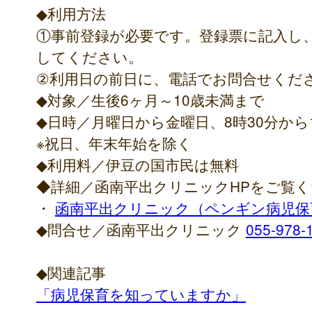
◆利用方法
①事前登録が必要です。登録票に記入し
してください。
②利用日の前日に、電話でお問合せくだ
◆対象／生後6ヶ月～10歳未満まで
◆日時／月曜日から金曜日、8時30分から1
※祝日、年末年始を除く
◆利用料／伊豆の国市民は無料
◆詳細／函南平出クリニックHPをご覧
・
函南平出クリニック（ペンギン病児保
◆問合せ／函南平出クリニック
055-978-
◆関連記事
「病児保育を知っていますか」