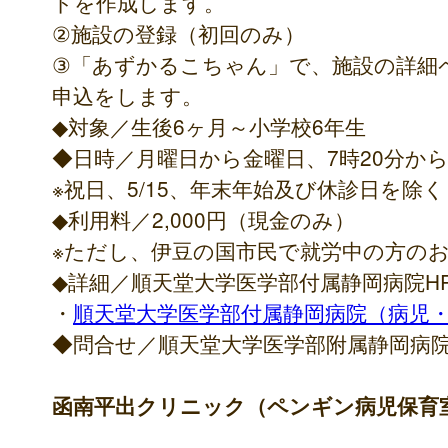
トを作成します。
②施設の登録（初回のみ）
③「あずかるこちゃん」で、施設の詳細
申込をします。
◆対象／生後6ヶ月～小学校6年生
◆日時／月曜日から金曜日、7時20分から
※祝日、5/15、年末年始及び休診日を除く
◆利用料／2,000円（現金のみ）
※ただし、伊豆の国市民で就労中の方の
◆詳細／順天堂大学医学部付属静岡病院H
・
順天堂大学医学部付属静岡病院（病児
◆問合せ／順天堂大学医学部附属静岡病
函南平出クリニック（ペンギン病児保育