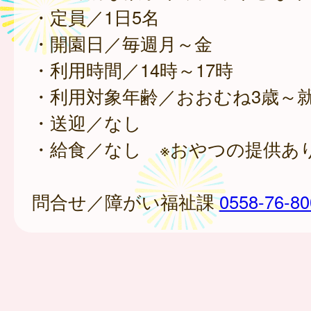
・定員／1日5名
・開園日／毎週月～金
・利用時間／14時～17時
・利用対象年齢／おおむね3歳～
・送迎／なし
・給食／なし ※おやつの提供あ
問合せ／障がい福祉課
0558-76-80