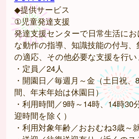
◆提供サービス
①児童発達支援
発達支援センターで日常生活にお
な動作の指導、知識技能の付与、
の適応、その他必要な支援を行い
・定員／24人
・開園日／毎週月～金（土日祝、8
間、年末年始は休園日）
・利用時間／9時～14時、14時30
迎時間を除く）
・利用対象年齢／おおむね3歳～