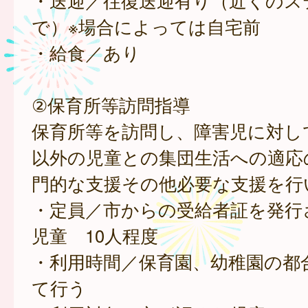
・送迎／往復送迎有り（近くのス
で）※場合によっては自宅前
・給食／あり
②保育所等訪問指導
保育所等を訪問し、障害児に対し
以外の児童との集団生活への適応
門的な支援その他必要な支援を行
・定員／市からの受給者証を発行
児童 10人程度
・利用時間／保育園、幼稚園の都
て行う