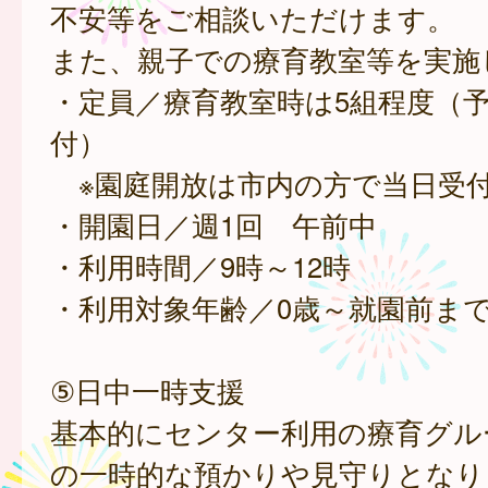
不安等をご相談いただけます。
また、親子での療育教室等を実施
・定員／療育教室時は5組程度（
付）
※園庭開放は市内の方で当日受
・開園日／週1回 午前中
・利用時間／9時～12時
・利用対象年齢／0歳～就園前ま
⑤日中一時支援
基本的にセンター利用の療育グル
の一時的な預かりや見守りとなり