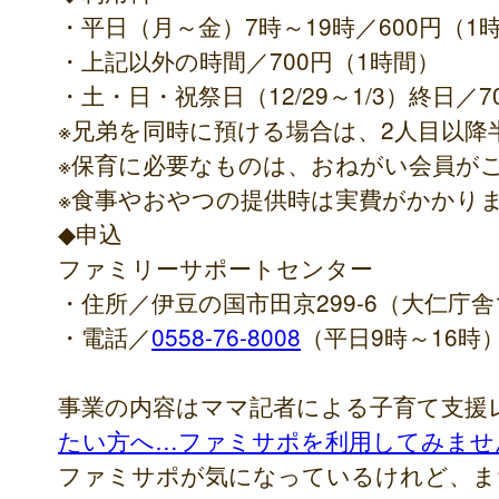
・平日（月～金）7時～19時／600円（1
・上記以外の時間／700円（1時間）
・土・日・祝祭日（12/29～1/3）終日／7
※兄弟を同時に預ける場合は、2人目以降
※保育に必要なものは、おねがい会員が
※食事やおやつの提供時は実費がかかり
◆申込
ファミリーサポートセンター
・住所／伊豆の国市田京299-6（大仁庁
・電話／
0558-76-8008
（平日9時～16時
事業の内容はママ記者による子育て支援
たい方へ…ファミサポを利用してみませ
ファミサポが気になっているけれど、ま