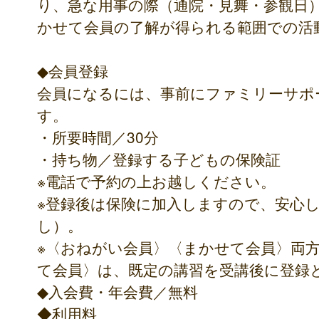
り、急な用事の際（通院・見舞・参観日
かせて会員の了解が得られる範囲での活
◆会員登録
会員になるには、事前にファミリーサポ
す。
・所要時間／30分
・持ち物／登録する子どもの保険証
※電話で予約の上お越しください。
※登録後は保険に加入しますので、安心
し）。
※〈おねがい会員〉〈まかせて会員〉両
て会員〉は、既定の講習を受講後に登録
◆入会費・年会費／無料
◆利用料