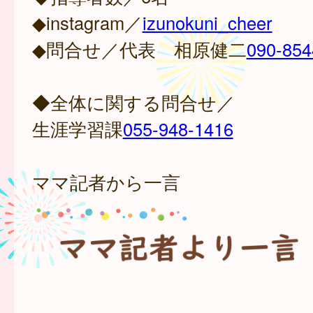
◆instagram／
izunokuni_cheer
◆問合せ／代表 相原健二
090-854
◆全体に関する問合せ／
生涯学習課
055-948-1416
ママ記者から一言