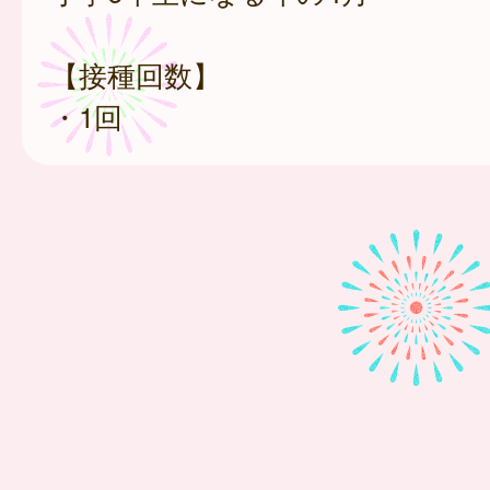
【接種回数】
・1回