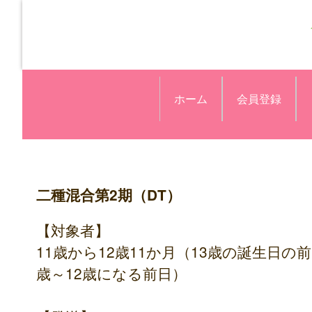
ホーム
会員登録
二種混合第2期（DT）
【対象者】
11歳から12歳11か月（13歳の誕生日
歳～12歳になる前日）