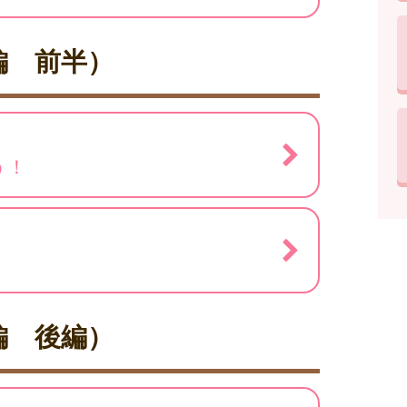
編 前半）
う！
編 後編）