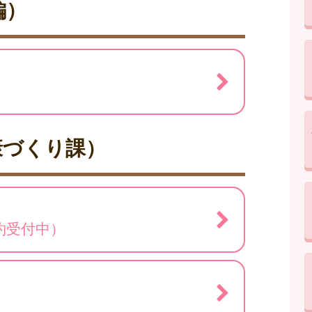
編）
康づくり課）
約受付中）