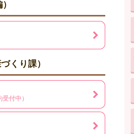
編）
康づくり課）
約受付中）