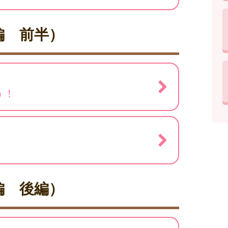
編 前半）
う！
編 後編）