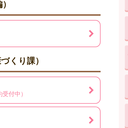
編）
康づくり課）
約受付中）