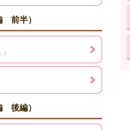
編 前半）
う！
編 後編）