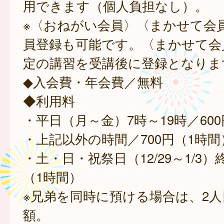
用できます（個人負担なし）。
※〈おねがい会員〉〈まかせて会
員登録も可能です。〈まかせて会
定の講習を受講後に登録となりま
◆入会費・年会費／無料
◆利用料
・平日（月～金）7時～19時／60
・上記以外の時間／700円（1時間
・土・日・祝祭日（12/29～1/3）
（1時間）
※兄弟を同時に預ける場合は、2人
額。