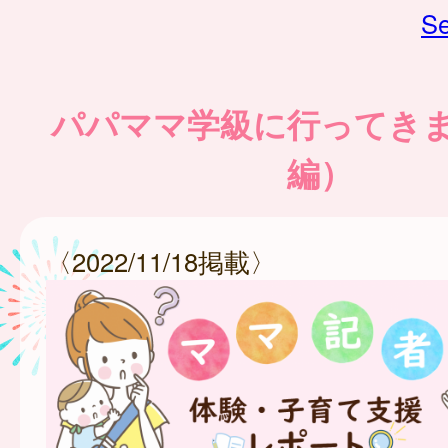
Se
パパママ学級に行ってき
編）
〈2022/11/18掲載〉