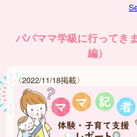
Se
パパママ学級に行ってき
編）
〈2022/11/18掲載〉