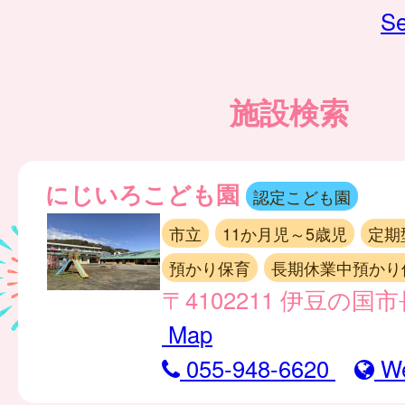
Se
施設検索
にじいろこども園
認定こども園
市立
11か月児～5歳児
定期
預かり保育
長期休業中預かり
〒4102211 伊豆の国市
Map
055-948-6620
W