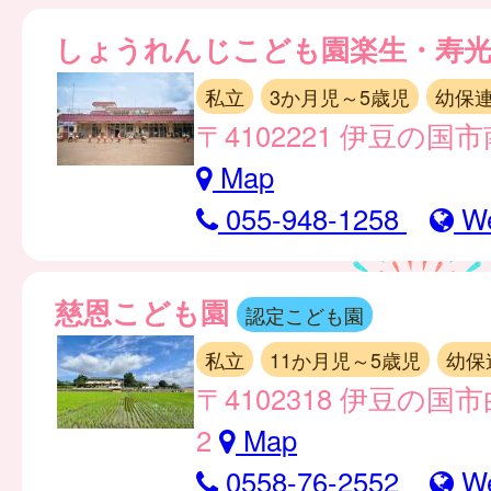
しょうれんじこども園楽生・寿
私立
3か月児～5歳児
幼保
〒4102221 伊豆の国市
Map
055-948-1258
W
慈恩こども園
認定こども園
私立
11か月児～5歳児
幼保
〒4102318 伊豆の国市
2
Map
0558-76-2552
W