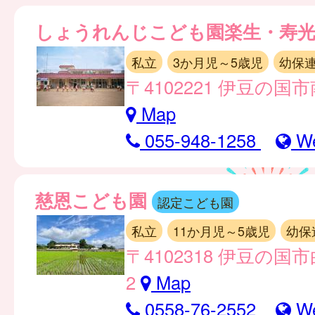
しょうれんじこども園楽生・寿
私立
3か月児～5歳児
幼保
〒4102221 伊豆の国市
Map
055-948-1258
W
慈恩こども園
認定こども園
私立
11か月児～5歳児
幼保
〒4102318 伊豆の国市
2
Map
0558-76-2552
W