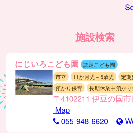
Se
施設検索
にじいろこども園
認定こども園
市立
11か月児～5歳児
定期
預かり保育
長期休業中預かり
〒4102211 伊豆の国市
Map
055-948-6620
W