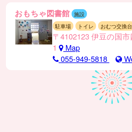
おもちゃ図書館
施設
駐車場
トイレ
おむつ交換
〒4102123 伊豆の国市
1
Map
055-949-5818
W