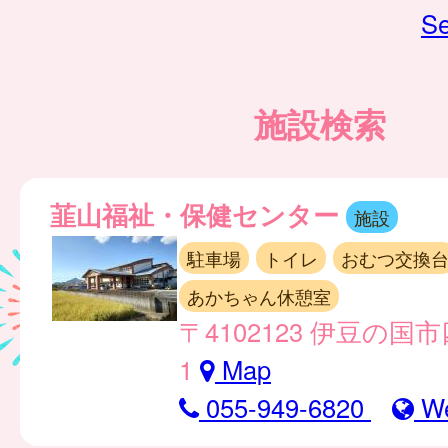
Se
施設検索
韮山福祉・保健センター
施設
駐車場
トイレ
おむつ交換
あかちゃん休憩室
〒4102123 伊豆の国市
1
Map
055-949-6820
W