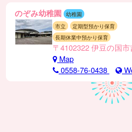
のぞみ幼稚園
幼稚園
市立
定期型預かり保育
長期休業中預かり保育
〒4102322 伊豆の国市
Map
0558-76-0438
W