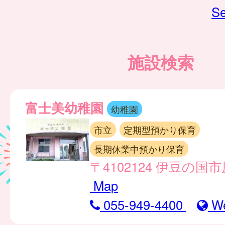
Se
施設検索
富士美幼稚園
幼稚園
市立
定期型預かり保育
長期休業中預かり保育
〒4102124 伊豆の国市
Map
055-949-4400
W