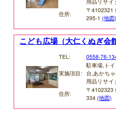
用品リサイ
〒410232
住所:
295-1
(地図
こども広場（大仁くぬぎ会
TEL:
0558-76-13
駐車場,トイ
実施項目:
台,あかち
用品リサイ
〒410232
住所:
334
(地図)