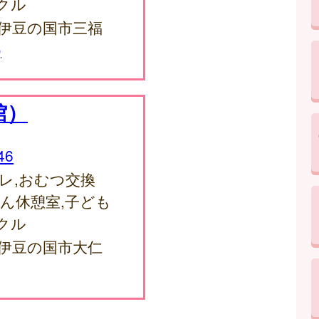
クル
1 伊豆の国市三福
)
館）
46
レ,おむつ交換
ゃん休憩室,子ども
クル
3 伊豆の国市大仁