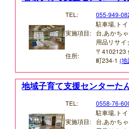
TEL:
055-949-08
駐車場,トイ
実施項目:
台,あかち
用品リサイ
〒410212
住所:
町234-1
(地
地域子育て支援センターた
TEL:
0558-76-60
駐車場,トイ
実施項目:
台,あかち