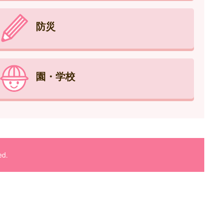
防災
園・学校
ed.